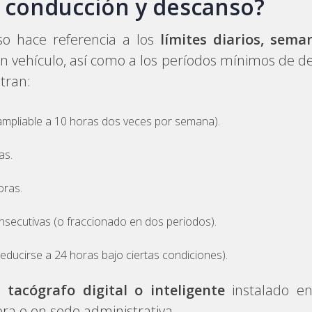
e conducción y descanso?
so hace referencia a los
límites diarios, sema
n vehículo, así como a los períodos mínimos de d
tran:
ampliable a 10 horas dos veces por semana).
as.
oras.
secutivas (o fraccionado en dos periodos).
ducirse a 24 horas bajo ciertas condiciones).
el
tacógrafo digital o inteligente
instalado en
ra o en sede administrativa.