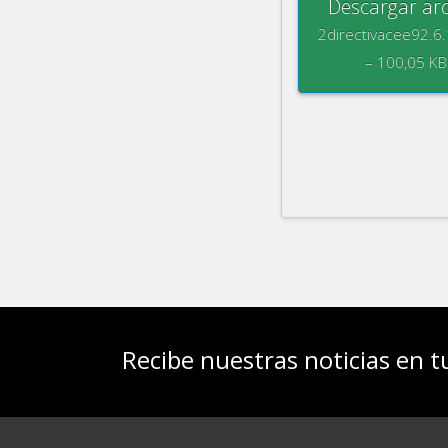
Descargar arc
2directivacee92.6
– 100,05 KB
Recibe nuestras noticias en t