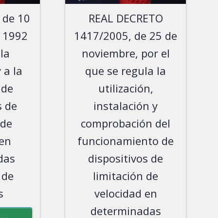
 de 10
REAL DECRETO
e 1992
1417/2005, de 25 de
 la
noviembre, por el
 a la
que se regula la
 de
utilización,
s de
instalación y
 de
comprobación del
 en
funcionamiento de
das
dispositivos de
 de
limitación de
s
velocidad en
determinadas