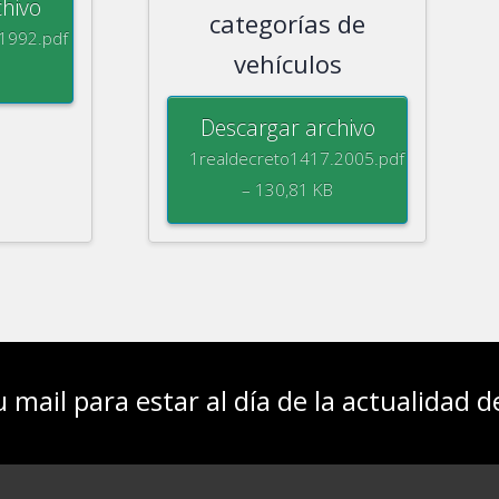
hivo
categorías de
.1992.pdf
vehículos
Descargar archivo
1realdecreto1417.2005.pdf
– 130,81 KB
u mail para estar al día de la actualidad 