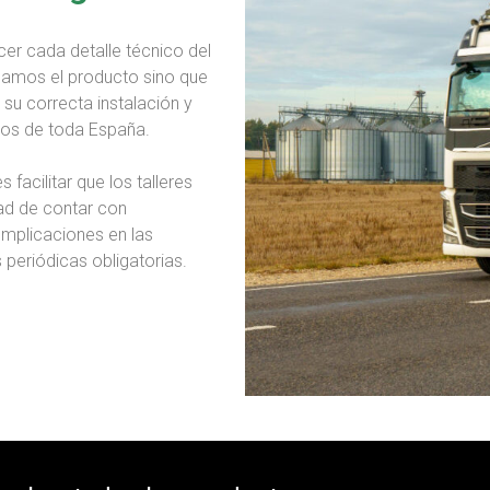
er cada detalle técnico del
gamos el producto sino que
u correcta instalación y
ados de toda España.
acilitar que los talleres
dad de contar con
omplicaciones en las
 periódicas obligatorias.