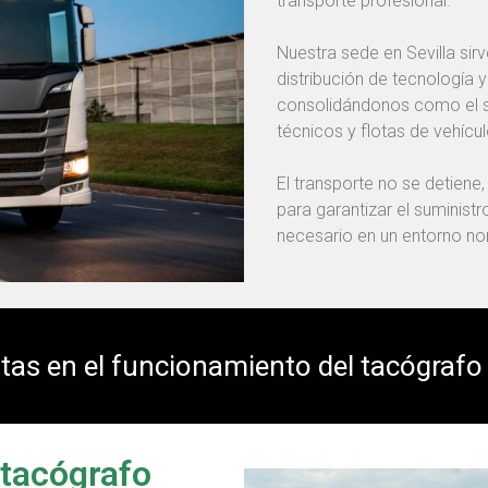
transporte profesional.
Nuestra sede en Sevilla sir
distribución de tecnología y
consolidándonos como el so
técnicos y flotas de vehícu
El transporte no se detiene,
para garantizar el suminist
necesario en un entorno n
stas en el funcionamiento del tacógrafo
 tacógrafo