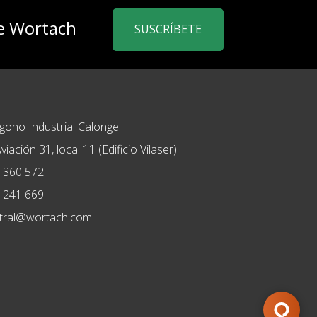
de Wortach
SUSCRÍBETE
ígono Industrial Calonge
viación 31, local 11 (Edificio Vilaser)
 360 572
 241 669
tral@wortach.com