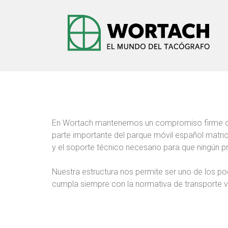
En Wortach mantenemos un compromiso firme con
parte importante del parque móvil español matric
y el soporte técnico necesario para que ningún 
Nuestra estructura nos permite ser uno de los p
cumpla siempre con la normativa de transporte v