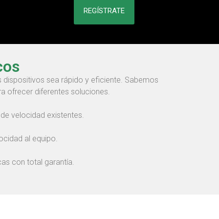
REGÍSTRATE
cos
dispositivos sea rápido y eficiente. Sabemos
a ofrecer diferentes soluciones.
e velocidad existentes.
ocidad al equipo.
as con total garantía.