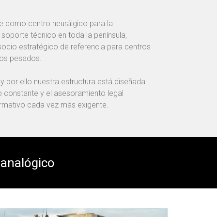
ve como centro neurálgico para la
 soporte técnico en toda la península,
cio estratégico de referencia para centros
los pesados.
 y por ello nuestra estructura está diseñada
ro constante y el asesoramiento legal
ormativo cada vez más exigente.
 analógico