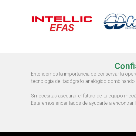
Confi
Entendemos la importancia de conservar la operat
tecnología del tacógrafo analógico combinando e
Si necesitas asegurar el futuro de tu equipo mec
Estaremos encantados de ayudarte a encontrar la 