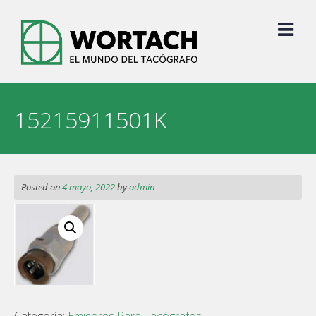
Skip
to
content
15215911501K
Posted on
4 mayo, 2022
by
admin
Categoría:
Emisores Para Tacógrafos