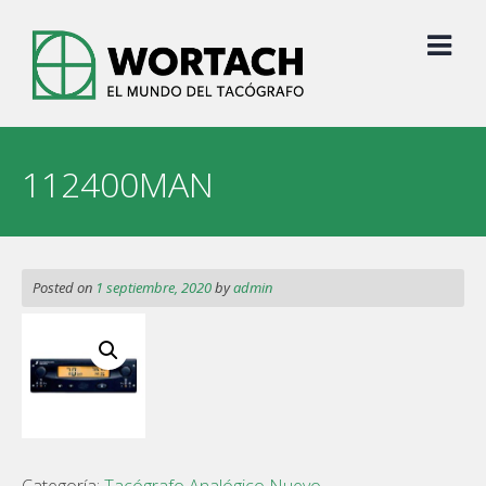
Skip
to
content
112400MAN
Posted on
1 septiembre, 2020
by
admin
Categoría:
Tacógrafo Analógico Nuevo