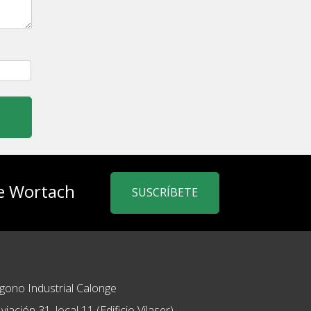
de Wortach
SUSCRÍBETE
ígono Industrial Calonge
viación 31, local 11 (Edificio Vilaser)