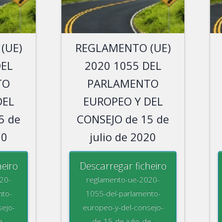
(UE)
REGLAMENTO (UE)
DEL
2020 1055 DEL
TO
PARLAMENTO
DEL
EUROPEO Y DEL
5 de
CONSEJO de 15 de
20
julio de 2020
heiro
Descarregar ficheiro
20-
reglamento-ue-2020-
nto-
1055-del-parlamento-
ejo-
europeo-y-del-consejo-
e-
de-15-de-julio-de-