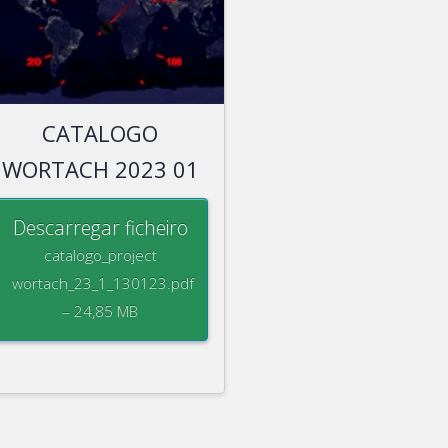
CATALOGO
WORTACH 2023 01
Descarregar ficheiro
catalogo_project
wortach_23_1_130123.pdf
– 24,85 MB