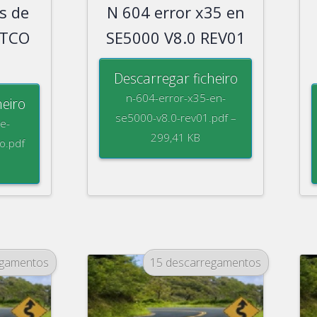
s de
N 604 error x35 en
DTCO
SE5000 V8.0 REV01
Descarregar ficheiro
n-604-error-x35-en-
heiro
se5000-v8.0-rev01.pdf –
e-
299,41 KB
o.pdf
egamentos
15 descarregamentos