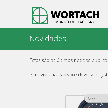
Skip
to
content
Novidades
Estas são as últimas notícias public
Para visualizá-las você deve se reg
32 descarr