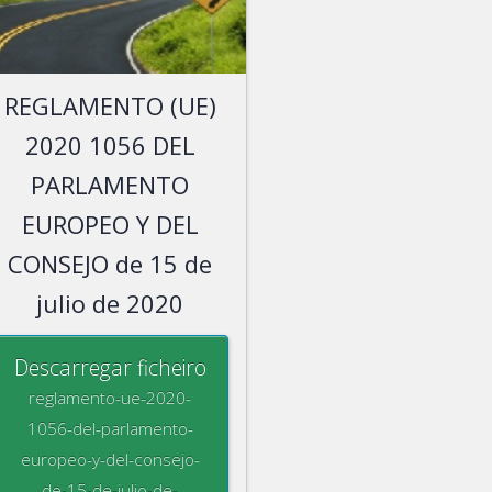
REGLAMENTO (UE)
2020 1056 DEL
PARLAMENTO
EUROPEO Y DEL
CONSEJO de 15 de
julio de 2020
Descarregar ficheiro
reglamento-ue-2020-
1056-del-parlamento-
europeo-y-del-consejo-
de-15-de-julio-de-