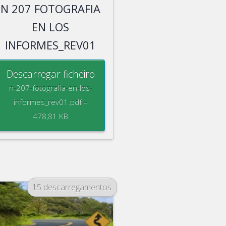
N 207 FOTOGRAFIA
EN LOS
INFORMES_REV01
Descarregar ficheiro
n-207-fotografia-en-los-
informes_rev01.pdf –
478,81 KB
15 descarregamentos