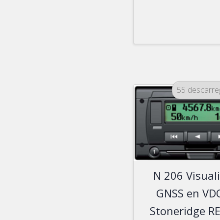
55 descarr
N 206 Visual
GNSS en VD
Stoneridge R