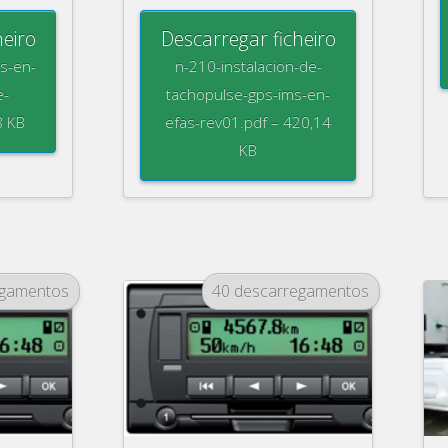
heiro
Descarregar ficheiro
ss-en-
n-210-instalacion-de-
e-
tachopulse-gps-ims-en-
8 KB
efas-rev01.pdf – 420,14
KB
egamentos
40 descarregamentos