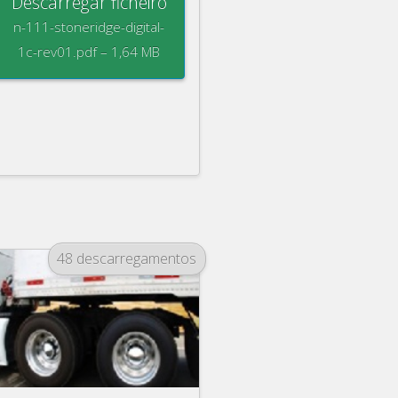
Descarregar ficheiro
n-111-stoneridge-digital-
1c-rev01.pdf – 1,64 MB
48 descarregamentos