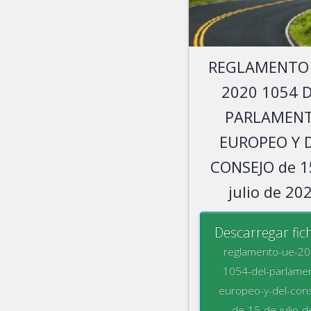
REGLAMENTO 
2020 1054 
PARLAMEN
EUROPEO Y 
CONSEJO de 1
julio de 20
Descarregar fic
reglamento-ue-20
1054-del-parlame
europeo-y-del-cons
de-15-de-julio-d