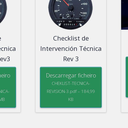
e
Checklist de
écnica
Intervención Técnica
Rev3
Rev 3
heiro
Descarregar ficheiro
CHEKLIST-TECNICA-
NICA-
REVISION-3.pdf – 184,99
 MB
KB