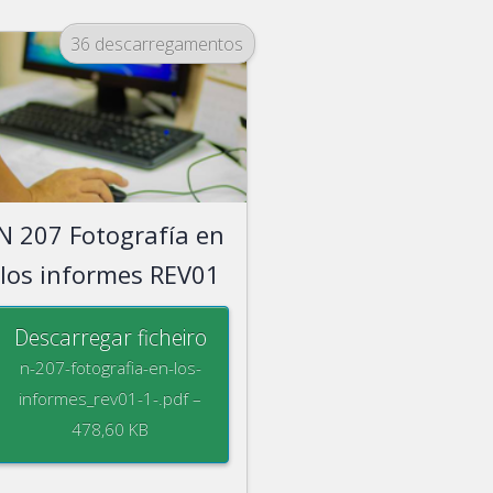
36 descarregamentos
N 207 Fotografía en
los informes REV01
Descarregar ficheiro
n-207-fotografia-en-los-
informes_rev01-1-.pdf –
478,60 KB