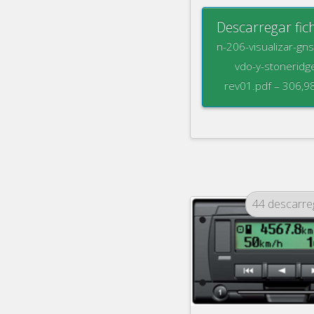
Descarregar fic
n-206-visualizar-gn
vdo-y-stoneridg
rev01.pdf – 306,9
44 descarr