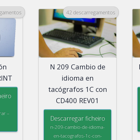
egamentos
42 descarregamentos
ón
N 209 Cambio de
RINT
idioma en
tacógrafos 1C con
heiro
CD400 REV01
rar –
Descarregar ficheiro
n-209-cambio-de-idioma-
en-tacografos-1c-con-