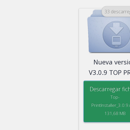
33 descarr
Nueva versi
V3.0.9 TOP P
Descarregar fic
Top-
PrintInstaller_3.0.9.
131,68 MB