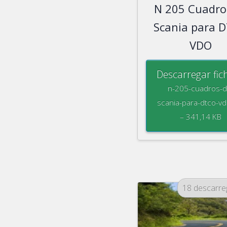
N 205 Cuadro
Scania para 
VDO
Descarregar fic
n-205-cuadros-d
scania-para-dtco-vd
– 341,14 KB
18 descarr