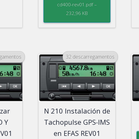
cd400-rev01.pdf –
232,96 KB
egamentos
32 descarregamentos
izar
N 210 Instalación de
O Y
Tachopulse GPS-IMS
EV01
en EFAS REV01