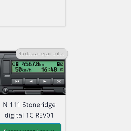
46 descarregamentos
N 111 Stoneridge
digital 1C REV01