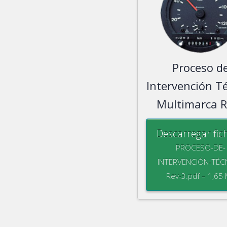
Proceso d
Intervención T
Multimarca 
Descarregar fic
PROCESO-DE-
INTERVENCIÓN-TÉC
Rev-3.pdf – 1,65