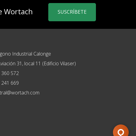
de Wortach
SUSCRÍBETE
ígono Industrial Calonge
viación 31, local 11 (Edificio Vilaser)
 360 572
 241 669
tral@wortach.com