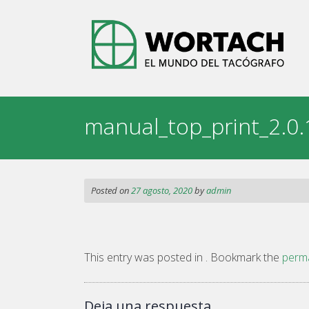
Skip
to
content
manual_top_print_2.0.
Posted on
27 agosto, 2020
by
admin
This entry was posted in . Bookmark the
perma
Deja una respuesta