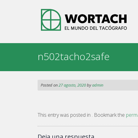
Skip
to
content
n502tacho2safe
Posted on
27 agosto, 2020
by
admin
This entry was posted in . Bookmark the
perma
Deja una respuesta