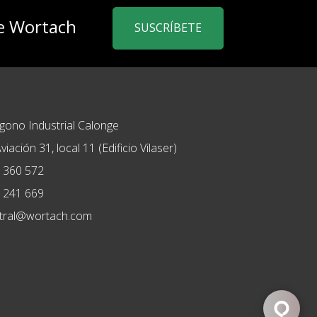
de Wortach
SUSCRÍBETE
ígono Industrial Calonge
viación 31, local 11 (Edificio Vilaser)
 360 572
 241 669
tral@wortach.com