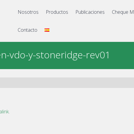
Nosotros
Productos
Publicaciones
Cheque M
Contacto
en-vdo-y-stoneridge-rev01
link
.