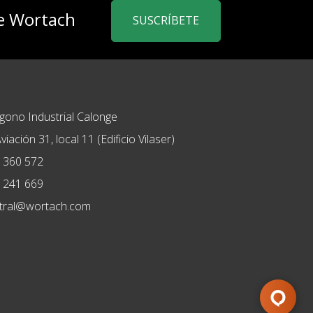
de Wortach
SUSCRÍBETE
ígono Industrial Calonge
viación 31, local 11 (Edificio Vilaser)
 360 572
 241 669
tral@wortach.com